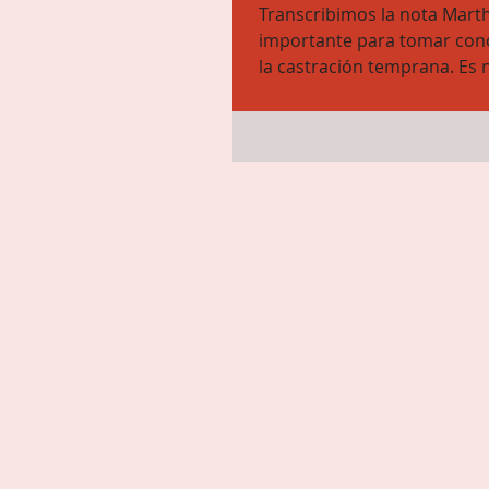
Transcribimos la nota Marth
importante para tomar conc
la castración temprana. Es 
apoyar decididamente...