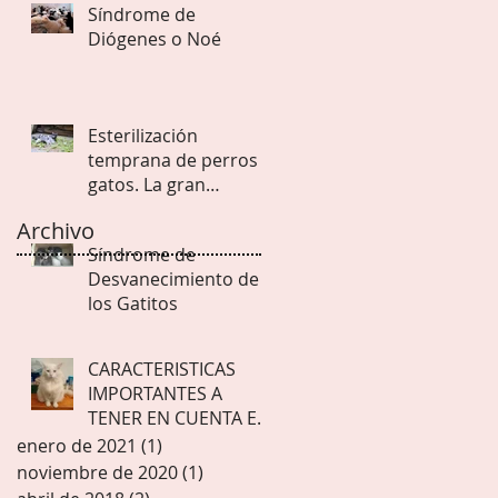
Síndrome de
Diógenes o Noé
Esterilización
temprana de perros y
gatos. La gran
esperanza.
Archivo
Síndrome de
Desvanecimiento de
los Gatitos
CARACTERISTICAS
IMPORTANTES A
TENER EN CUENTA EN
GATOS BLANCOS
enero de 2021
(1)
1 entrada
noviembre de 2020
(1)
1 entrada