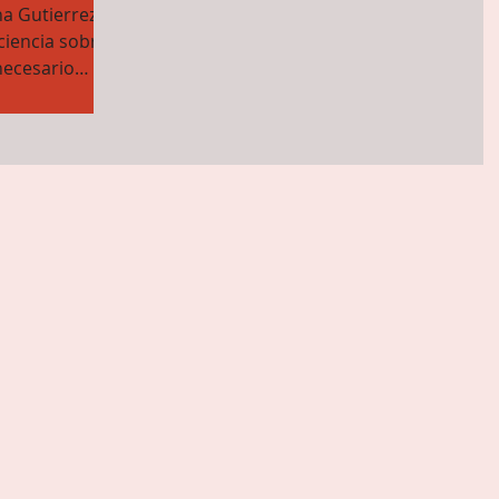
a Gutierrez,
iencia sobre
necesario