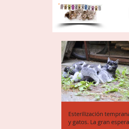
Esterilización tempran
y gatos. La gran esper