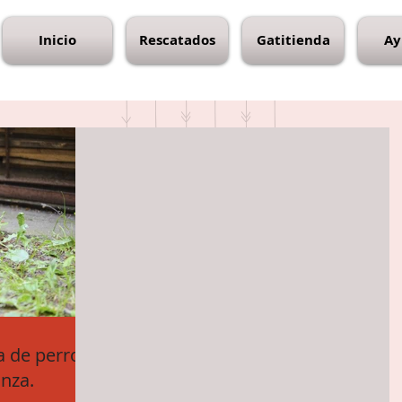
Inicio
Rescatados
Gatitienda
Ay
a de perros
anza.