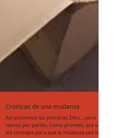
Cronicas de una mudanza
Así estuvimos las primeras 24hs....pero