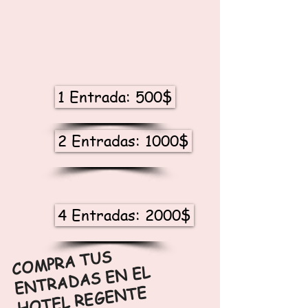
1 Entrada: 500$
2 Entradas: 1000$
4 Entradas: 2000$
C
O
MPR
A T
US
E
NTR
A
D
AS E
H
OTEL REGE
N EL
NTE