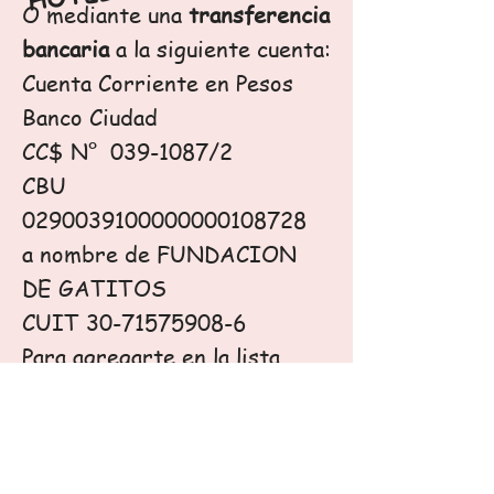
O m
ediante una
transferencia
bancaria
a la siguiente cuenta:
Cuenta Corriente en Pesos
Banco Ciudad
CC$ N°
039-1087
/2
CBU
0290039100000000108728
a nombre de FUNDACION
DE GATITOS
CUIT
30-71575908-6
Para agregarte en la lista
escribi a
gatitienda@fundaciondegatit
os.org.ar