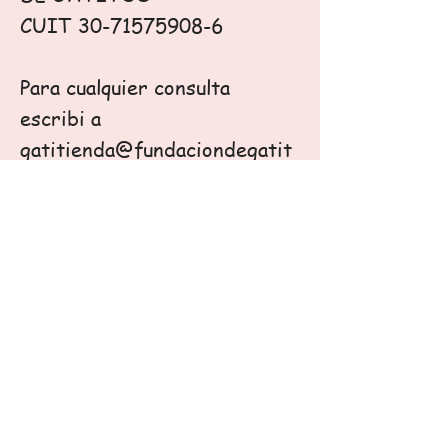
CUIT
30-71575908-6
Para cualquier consulta
escribi a
gatitienda@fundaciondegatit
os.org.ar
GRACIAS POR AYUDARNOS
A AYUDAR
Instagram
Threads